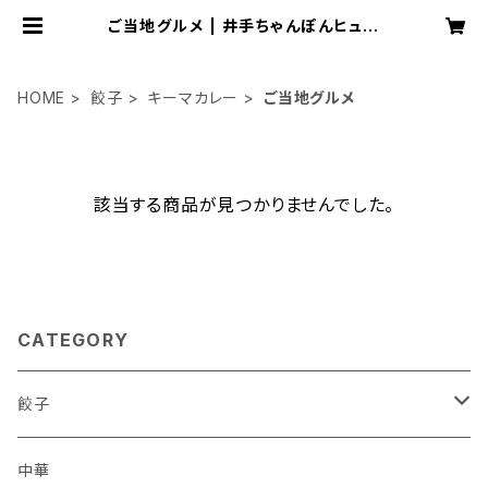
ご当地グルメ | 井手ちゃんぽんヒュー
マングループ
HOME
餃子
キーマカレー
ご当地グルメ
該当する商品が見つかりませんでした。
CATEGORY
餃子
ダイエット
中華