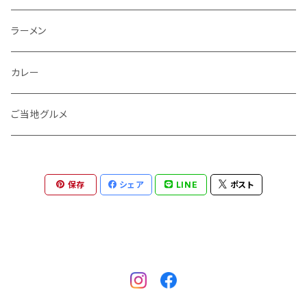
おつまみ
ラーメン
餃子
カレー
キーマカレー
ご当地グルメ
夕食
博多名物
保存
シェア
LINE
ポスト
健康食品
ランチ
ご当地グルメ