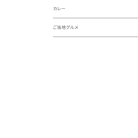
餃子
カレー
キーマカレー
ご当地グルメ
夕食
博多名物
健康食品
ランチ
ご当地グルメ
お取り寄せグルメ