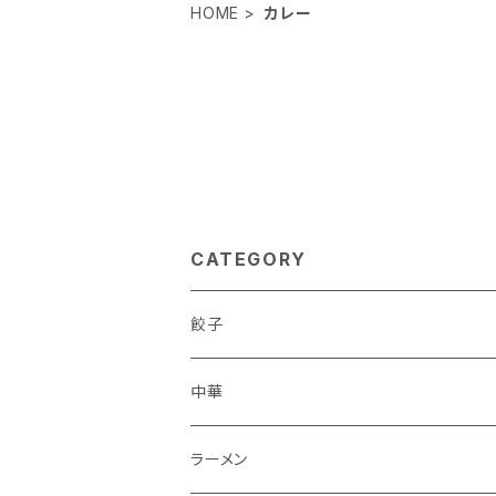
HOME
カレー
CATEGORY
餃子
ダイエット
中華
おつまみ
ラーメン