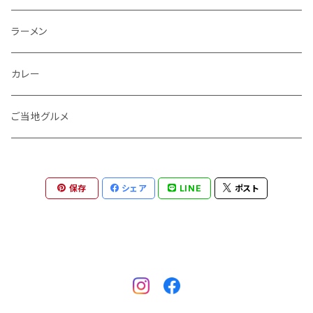
おつまみ
ラーメン
餃子
カレー
キーマカレー
ご当地グルメ
夕食
博多名物
保存
シェア
LINE
ポスト
健康食品
ランチ
ご当地グルメ