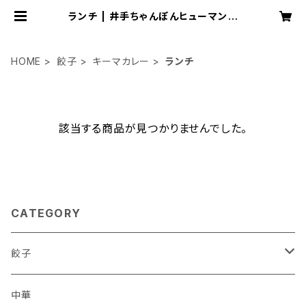
ランチ | 井手ちゃんぽんヒューマング
ループ
HOME
餃子
キーマカレー
ランチ
該当する商品が見つかりませんでした。
CATEGORY
餃子
ダイエット
中華