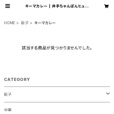
キーマカレー | 井手ちゃんぽんヒュー
マングループ
HOME
餃子
キーマカレー
該当する商品が見つかりませんでした。
CATEGORY
餃子
ダイエット
中華