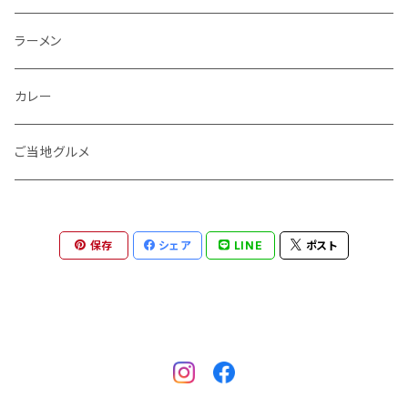
おつまみ
ラーメン
餃子
カレー
キーマカレー
ご当地グルメ
夕食
博多名物
保存
シェア
LINE
ポスト
健康食品
ランチ
ご当地グルメ